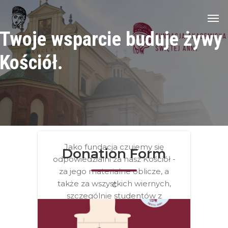
Skip
Men
to
Twoje
wsparcie
buduje
żywy
main
content
Kościół.