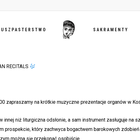
DUSZPASTERSTWO
SAKRAMENTY
AN RECITALS
4:00 zapraszamy na krótkie muzyczne prezentacje organów w Ko
 innej niż liturgiczna odsłonie, a sam instrument zasługuje n
m prospekcie, który zachwyca bogactwem barokowych zdobień 
 czym można się przekonać osobiście.