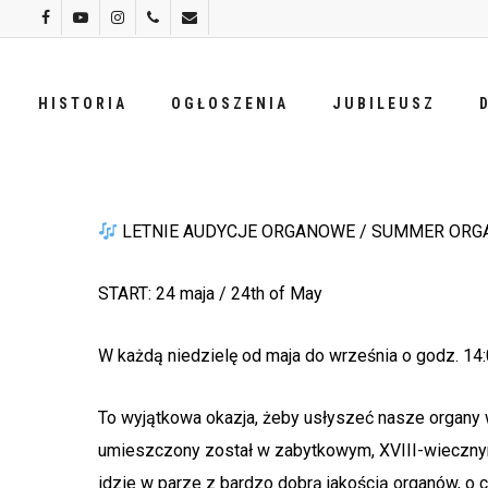
Skip
facebook
youtube
instagram
phone
email
to
main
HISTORIA
OGŁOSZENIA
JUBILEUSZ
content
LETNIE AUDYCJE ORGANOWE / SUMMER ORG
START: 24 maja / 24th of May
W każdą niedzielę od maja do września o godz. 1
To wyjątkowa okazja, żeby usłyszeć nasze organy w
umieszczony został w zabytkowym, XVIII-wieczny
idzie w parze z bardzo dobrą jakością organów, o