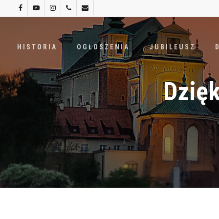
Skip
facebook
youtube
instagram
phone
email
to
main
HISTORIA
OGŁOSZENIA
JUBILEUSZ
content
Dzięk