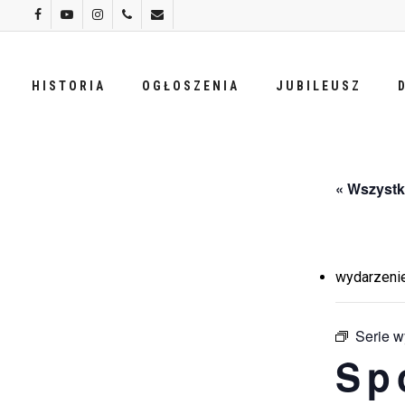
Skip
facebook
youtube
instagram
phone
email
to
main
HISTORIA
OGŁOSZENIA
JUBILEUSZ
content
« Wszystk
wydarzenie
Serie 
Sp