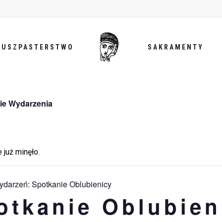
DUSZPASTERSTWO
SAKRAMENTY
ie Wydarzenia
 już minęło.
wydarzeń:
Spotkanie Oblubienicy
otkanie Oblubien