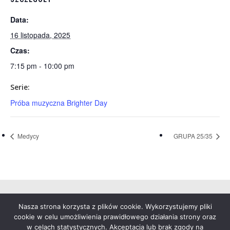
Data:
16 listopada, 2025
Czas:
7:15 pm - 10:00 pm
Serie:
Próba muzyczna Brighter Day
Medycy
GRUPA 25/35
Nasza strona korzysta z plików cookie. Wykorzystujemy pliki
© 2026 Duszpasterstwo Akademickie Św. Anny.
cookie w celu umożliwienia prawidłowego działania strony oraz
Warszawa
w celach statystycznych. Akceptacja lub brak zgody na