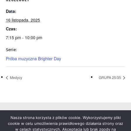
Data:
16 listopada, 2025
Czas:
7:15 pm - 10:00 pm
Serie:
Próba muzyczna Brighter Day
Medycy
GRUPA 25/35
Nasza strona korzysta z plików cookie. Wykorzystujemy pliki
© 2026 Duszpasterstwo Akademickie Św. Anny.
cookie w celu umożliwienia prawidłowego działania strony oraz
Warszawa
w celach statystycznych. Akceptacja lub brak zgody na