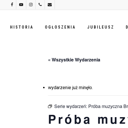
Skip
facebook
youtube
instagram
phone
email
to
main
HISTORIA
OGŁOSZENIA
JUBILEUSZ
content
« Wszystkie Wydarzenia
wydarzenie już minęło.
Serie wydarzeń:
Próba muzyczna Br
Próba muz