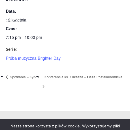
Data:
12 kwietnia
Czas:
7:15 pm - 10:00 pm
Serie:
Próba muzyczna Brighter Day
Spotkanie – Kyrios
Konferencja ks. Łukasza – Oaza Postakademicka
Nasza strona korzysta z plików cookie. Wykorzystujemy pliki
© 2026 Duszpasterstwo Akademickie Św. Anny.