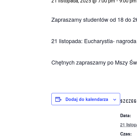
21 listopada, 2025 @ 7:00 pm
-
9:00 pm
Zapraszamy studentów od 18 do 26
21 listopada: Eucharystia- nagrod
Chętnych zapraszamy po Mszy Św
Dodaj do kalendarza
SZCZEG
Data:
21 listo
Czas: