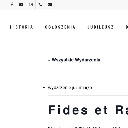
Skip
facebook
youtube
instagram
phone
email
to
main
HISTORIA
OGŁOSZENIA
JUBILEUSZ
content
« Wszystkie Wydarzenia
wydarzenie już minęło.
Fides et R